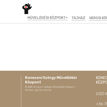
MŰVELŐDÉSI KÖZPONT
TÁJHÁZ
VÁROSI K
Konecsni György Művelődési
KONE
Központ
KÖZP
©
2026
Konecsni György Művelődési Központ.
Minden jog fenntartva
6120 K
+36 7