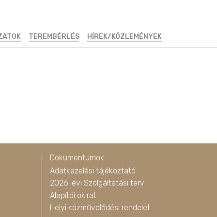
ZATOK
TEREMBÉRLÉS
HÍREK/KÖZLEMÉNYEK
Dokumentumok
Adatkezelési tájékoztató
2026. évi Szolgáltatási terv
Alapítói okirat
Helyi közművelődési rendelet