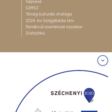
Házirend
SZMSZ
Térségi kulturális stratégia
2024. évi Szolgáltatási terv
Rendkívüli események kezelése
Statisztika