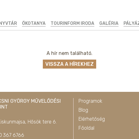
ÖNYVTÁR
ÖKOTANYA
TOURINFORM IRODA
GALÉRIA
PÁLYÁ
A hír nem található.
VISSZA A HÍREKHEZ
CSNI GYÖRGY MŰVELŐDÉSI
Programok
ONT
Blog
Elérhetőség
iskunmajsa, Hősök tere 6.
Főoldal
0 367 6766